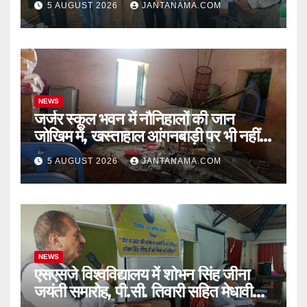
5 AUGUST 2026
JANTANAMA.COM
NEWS
जर्जर स्कूल भवन में नौनिहालों की जान
जोखिम में, खस्ताहाल आंगनबाड़ी पर भी नहीं
जागा प्रशासन
5 AUGUST 2026
JANTANAMA.COM
NEWS
एसएसजे विश्वविद्यालय में शोभन सिंह जीना
जयंती समारोह, पी.सी. तिवारी सहित मेधावी