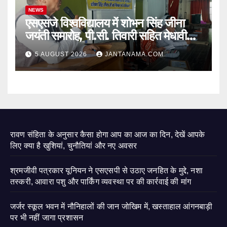
NEWS
एसएसजे विश्वविद्यालय में शोभन सिंह जीना
जयंती समारोह, पी.सी. तिवारी सहित मेधावी
छात्र हुए सम्मानित
5 AUGUST 2026
JANTANAMA.COM
रावण संहिता के अनुसार कैसा होगा आप का आज का दिन, देखें आपके
लिए क्या है खुशियां, चुनौतियां और नए अवसर
श्रमजीवी पत्रकार यूनियन ने एसएसपी से उठाए जनहित के मुद्दे, नशा
तस्करी, आवारा पशु और पार्किंग व्यवस्था पर की कार्रवाई की मांग
जर्जर स्कूल भवन में नौनिहालों की जान जोखिम में, खस्ताहाल आंगनबाड़ी
पर भी नहीं जागा प्रशासन