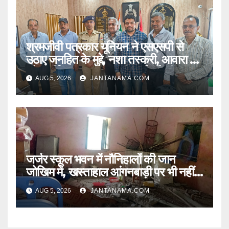
श्रमजीवी पत्रकार यूनियन ने एसएसपी से
उठाए जनहित के मुद्दे, नशा तस्करी, आवारा पशु
और पार्किंग व्यवस्था पर की कार्रवाई की मांग
AUG 5, 2026
JANTANAMA.COM
जर्जर स्कूल भवन में नौनिहालों की जान
जोखिम में, खस्ताहाल आंगनबाड़ी पर भी नहीं
जागा प्रशासन
AUG 5, 2026
JANTANAMA.COM