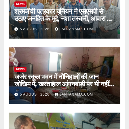
NEWS
श्रमजीवी पत्रकार यूनियन ने एसएसपी से
उठाए जनहित के मुद्दे, नशा तस्करी, आवारा पशु
और पार्किंग व्यवस्था पर की कार्रवाई की मांग
5 AUGUST 2026
JANTANAMA.COM
NEWS
जर्जर स्कूल भवन में नौनिहालों की जान
जोखिम में, खस्ताहाल आंगनबाड़ी पर भी नहीं
जागा प्रशासन
5 AUGUST 2026
JANTANAMA.COM