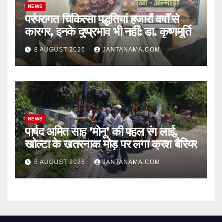
NEWS
परंपरागत चिकित्सा पद्धतियां हजारों वर्षों से
कारगर, इनके दुष्प्रभाव भी नहीं: डा. कृष्णमूर्ति
8 AUGUST 2026
JANTANAMA.COM
NEWS
पार्षद अमित साह ‘मोनू’ की पहल रंग लाई,
खोल्टा के खतरनाक मोड़ पर लगा क्रश बैरियर
8 AUGUST 2026
JANTANAMA.COM