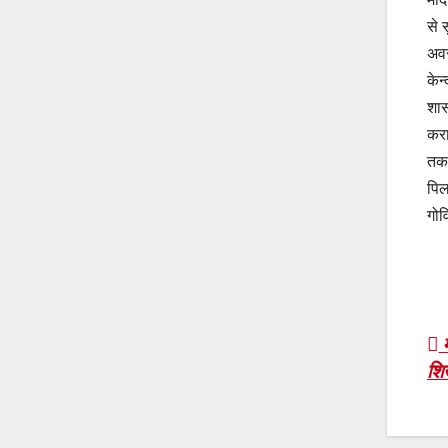
से 
अवस
केन
शास
करा
तक 
पिल
गोव
P
शिख
n