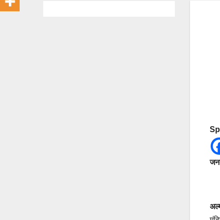
Sp
जनत
अल्
मंद