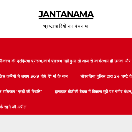
JANTANAMA
भ्रष्टाचारियों का पंचनामा
करण की प्रक्रिया प्रारम्भ,कार्य प्रारम्भ नहीं हुआ तो आज से कार्यस्थल ही उनका 
लिस कर्मियों ने लगाए 369 पौधे 🌴 मां के नाम
चोरगलिया पुलिस द्वारा 24 घण्टे 
 राशिफल ‘ग्रहों की स्थिति’
द्वाराहाट बीडीसी बैठक में विकास मुद्दों पर गंभीर
तर्क रहने की अपील