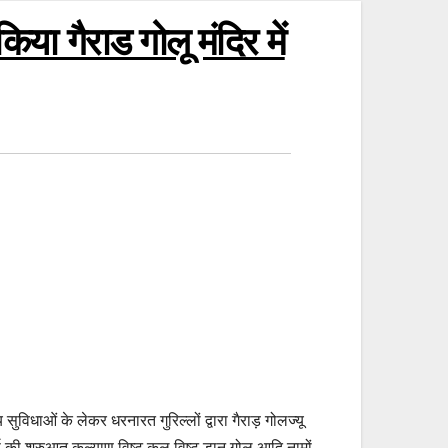
 किया गैराड गोलू मंदिर में
ुविधाओं के लेकर धरनारत गुरिल्लों द्वारा गैराड़ गोलज्यू
वर्ष की शुरुआत कल्याण विष्ट,कल विष्ट,डानू गोलू आदि नामों