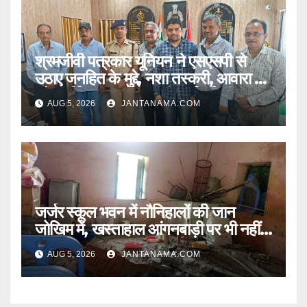
श्रमजीवी पत्रकार यूनियन ने एसएसपी से
उठाए जनहित के मुद्दे, नशा तस्करी, आवारा पशु
और पार्किंग व्यवस्था पर की कार्रवाई की मांग
AUG 5, 2026
JANTANAMA.COM
जर्जर स्कूल भवन में नौनिहालों की जान
जोखिम में, खस्ताहाल आंगनबाड़ी पर भी नहीं
जागा प्रशासन
AUG 5, 2026
JANTANAMA.COM