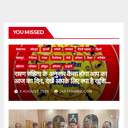
YOU MISSED
NEWS
अल्मोड़ा
असम
आगरा
उत्तर प्रदेश
उत्तराखंड
ऊधम सिंह नगर
केदारनाथ
कोटद्वार
गुणगावँ
चमोली
चम्पावत
टिहरी गढ़वाल
दिल्ली
देहरादून
नैनीताल
पंजाब
पिथौरागढ़
पौडी
बागेश्वर
बिहार
रानीखेत
श्रीनगर
सोमेश्वर
हरिद्धार
हरियाणा
हल्द्वानी
रावण संहिता के अनुसार कैसा होगा आप का
आज का दिन, देखें आपके लिए क्या है खुशियां,
चुनौतियां और नए अवसर
6 AUGUST 2026
JANTANAMA.COM