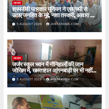
NEWS
श्रमजीवी पत्रकार यूनियन ने एसएसपी से
उठाए जनहित के मुद्दे, नशा तस्करी, आवारा पशु
और पार्किंग व्यवस्था पर की कार्रवाई की मांग
5 AUGUST 2026
JANTANAMA.COM
NEWS
जर्जर स्कूल भवन में नौनिहालों की जान
जोखिम में, खस्ताहाल आंगनबाड़ी पर भी नहीं
जागा प्रशासन
5 AUGUST 2026
JANTANAMA.COM