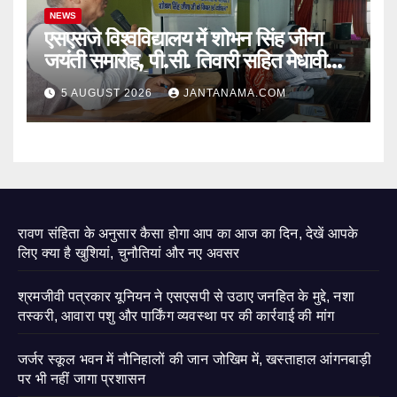
NEWS
एसएसजे विश्वविद्यालय में शोभन सिंह जीना
जयंती समारोह, पी.सी. तिवारी सहित मेधावी
छात्र हुए सम्मानित
5 AUGUST 2026
JANTANAMA.COM
रावण संहिता के अनुसार कैसा होगा आप का आज का दिन, देखें आपके
लिए क्या है खुशियां, चुनौतियां और नए अवसर
श्रमजीवी पत्रकार यूनियन ने एसएसपी से उठाए जनहित के मुद्दे, नशा
तस्करी, आवारा पशु और पार्किंग व्यवस्था पर की कार्रवाई की मांग
जर्जर स्कूल भवन में नौनिहालों की जान जोखिम में, खस्ताहाल आंगनबाड़ी
पर भी नहीं जागा प्रशासन