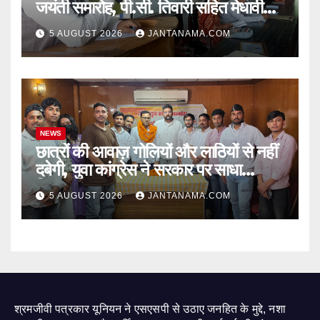
जयंती समारोह, पी.सी. तिवारी सहित मेधावी
छात्र हुए सम्मानित
5 AUGUST 2026
JANTANAMA.COM
NEWS
छात्रों की आवाज़ गोलियों और लाठियों से नहीं
दबेगी, युवा कांग्रेस ने सरकार पर साधा
निशाना
5 AUGUST 2026
JANTANAMA.COM
श्रमजीवी पत्रकार यूनियन ने एसएसपी से उठाए जनहित के मुद्दे, नशा