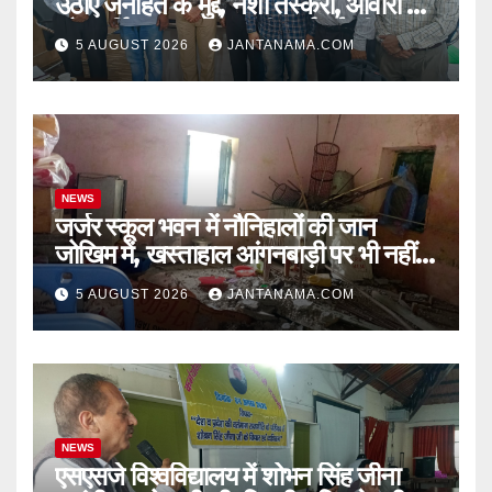
उठाए जनहित के मुद्दे, नशा तस्करी, आवारा पशु
और पार्किंग व्यवस्था पर की कार्रवाई की मांग
5 AUGUST 2026
JANTANAMA.COM
NEWS
जर्जर स्कूल भवन में नौनिहालों की जान
जोखिम में, खस्ताहाल आंगनबाड़ी पर भी नहीं
जागा प्रशासन
5 AUGUST 2026
JANTANAMA.COM
NEWS
एसएसजे विश्वविद्यालय में शोभन सिंह जीना