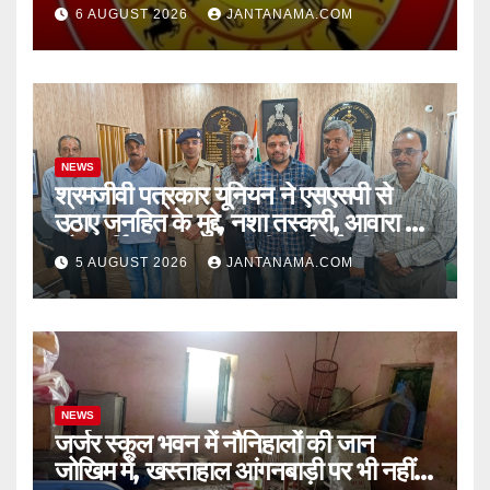
चुनौतियां और नए अवसर
6 AUGUST 2026
JANTANAMA.COM
NEWS
श्रमजीवी पत्रकार यूनियन ने एसएसपी से
उठाए जनहित के मुद्दे, नशा तस्करी, आवारा पशु
और पार्किंग व्यवस्था पर की कार्रवाई की मांग
5 AUGUST 2026
JANTANAMA.COM
NEWS
जर्जर स्कूल भवन में नौनिहालों की जान
जोखिम में, खस्ताहाल आंगनबाड़ी पर भी नहीं