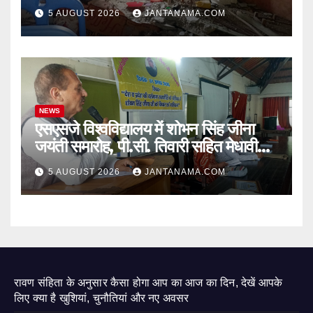
जागा प्रशासन
5 AUGUST 2026
JANTANAMA.COM
NEWS
एसएसजे विश्वविद्यालय में शोभन सिंह जीना
जयंती समारोह, पी.सी. तिवारी सहित मेधावी
छात्र हुए सम्मानित
5 AUGUST 2026
JANTANAMA.COM
रावण संहिता के अनुसार कैसा होगा आप का आज का दिन, देखें आपके
लिए क्या है खुशियां, चुनौतियां और नए अवसर