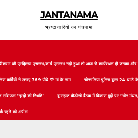
JANTANAMA
भ्रष्टाचारियों का पंचनामा
करण की प्रक्रिया प्रारम्भ,कार्य प्रारम्भ नहीं हुआ तो आज से कार्यस्थल ही उनका 
लिस कर्मियों ने लगाए 369 पौधे 🌴 मां के नाम
चोरगलिया पुलिस द्वारा 24 घण्टे 
 राशिफल ‘ग्रहों की स्थिति’
द्वाराहाट बीडीसी बैठक में विकास मुद्दों पर गंभीर
तर्क रहने की अपील