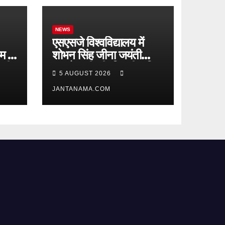
NEWS
एसएसजे विश्वविद्यालय में
में,
शोभन सिंह जीना जयंती
 भी
समारोह, पी.सी. तिवारी सहित
5 AUGUST 2026
मेधावी छात्र हुए सम्मानित
JANTANAMA.COM