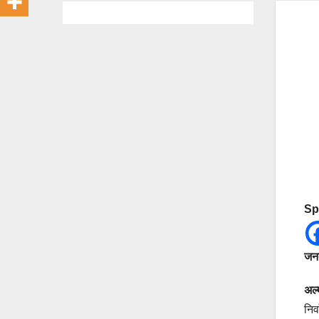
Sp
जनत
अल्
निर