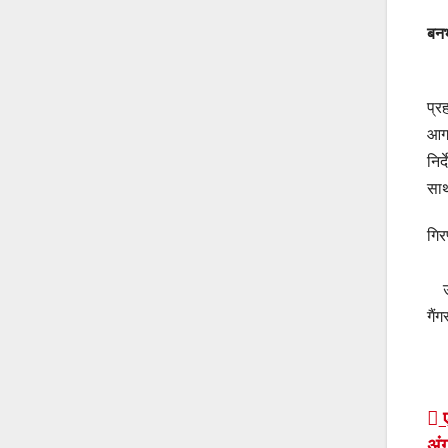
बनभ
प्र
आगा
निर
साथ
गिर
उक्
गैं
P
ए
अं