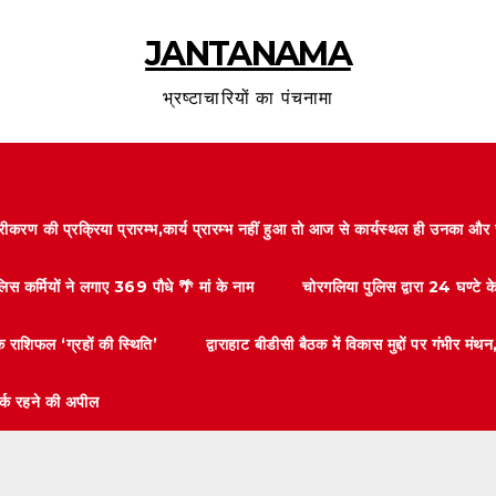
JANTANAMA
भ्रष्टाचारियों का पंचनामा
करण की प्रक्रिया प्रारम्भ,कार्य प्रारम्भ नहीं हुआ तो आज से कार्यस्थल ही उनका 
लिस कर्मियों ने लगाए 369 पौधे 🌴 मां के नाम
चोरगलिया पुलिस द्वारा 24 घण्टे 
 राशिफल ‘ग्रहों की स्थिति’
द्वाराहाट बीडीसी बैठक में विकास मुद्दों पर गंभीर
तर्क रहने की अपील