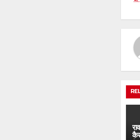
n
RE
रा
कै