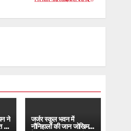
यन ने
जर्जर स्कूल भवन में
त के
नौनिहालों की जान जोखिम