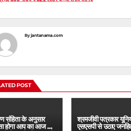
avigation
By
jantanama.com
LATED POST
वण संहिता के अनुसार
श्रमजीवी पत्रकार यूनि
सा होगा आप का आज का
एसएसपी से उठाए जनहि