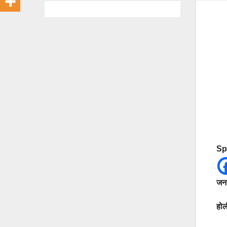
Sp
जनत
होल