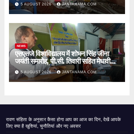
जागा प्रशासन
5 AUGUST 2026
JANTANAMA.COM
NEWS
एसएसजे विश्वविद्यालय में शोभन सिंह जीना
जयंती समारोह, पी.सी. तिवारी सहित मेधावी
छात्र हुए सम्मानित
5 AUGUST 2026
JANTANAMA.COM
रावण संहिता के अनुसार कैसा होगा आप का आज का दिन, देखें आपके
लिए क्या है खुशियां, चुनौतियां और नए अवसर