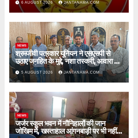
6 AUGUST 2026
JANTANAMA.COM
NEWS
श्रमजीवी पत्रकार यूनियन ने एसएसपी से
उठाए जनहित के मुद्दे, नशा तस्करी, आवारा पशु
और पार्किंग व्यवस्था पर की कार्रवाई की मांग
5 AUGUST 2026
JANTANAMA.COM
NEWS
जर्जर स्कूल भवन में नौनिहालों की जान
जोखिम में, खस्ताहाल आंगनबाड़ी पर भी नहीं