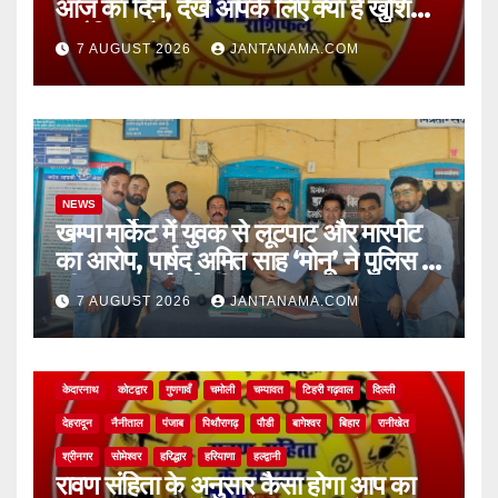
आज का दिन, देखें आपके लिए क्या है खुशियां,
चुनौतियां और नए अवसर
7 AUGUST 2026
JANTANAMA.COM
NEWS
खम्पा मार्केट में युवक से लूटपाट और मारपीट
का आरोप, पार्षद अमित साह ‘मोनू’ ने पुलिस से
की सख्त कार्रवाई की मांग
7 AUGUST 2026
JANTANAMA.COM
NEWS
अल्मोड़ा
असम
आगरा
उत्तर प्रदेश
उत्तराखंड
ऊधम सिंह नगर
केदारनाथ
कोटद्वार
गुणगावँ
चमोली
चम्पावत
टिहरी गढ़वाल
दिल्ली
देहरादून
नैनीताल
पंजाब
पिथौरागढ़
पौडी
बागेश्वर
बिहार
रानीखेत
श्रीनगर
सोमेश्वर
हरिद्धार
हरियाणा
हल्द्वानी
रावण संहिता के अनुसार कैसा होगा आप का