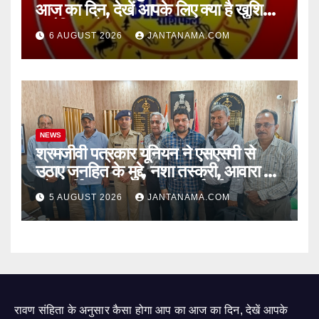
आज का दिन, देखें आपके लिए क्या है खुशियां,
चुनौतियां और नए अवसर
6 AUGUST 2026
JANTANAMA.COM
NEWS
श्रमजीवी पत्रकार यूनियन ने एसएसपी से
उठाए जनहित के मुद्दे, नशा तस्करी, आवारा पशु
और पार्किंग व्यवस्था पर की कार्रवाई की मांग
5 AUGUST 2026
JANTANAMA.COM
रावण संहिता के अनुसार कैसा होगा आप का आज का दिन, देखें आपके