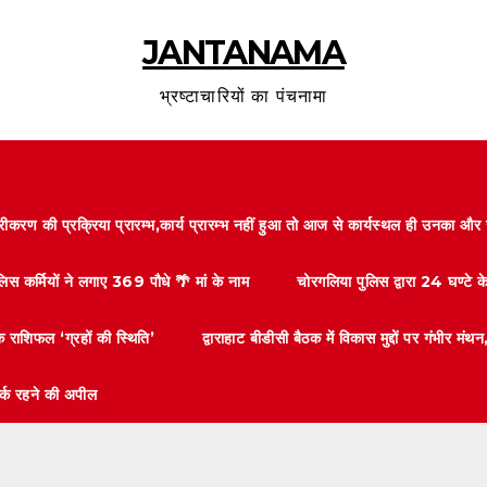
JANTANAMA
भ्रष्टाचारियों का पंचनामा
करण की प्रक्रिया प्रारम्भ,कार्य प्रारम्भ नहीं हुआ तो आज से कार्यस्थल ही उनका 
लिस कर्मियों ने लगाए 369 पौधे 🌴 मां के नाम
चोरगलिया पुलिस द्वारा 24 घण्टे 
 राशिफल ‘ग्रहों की स्थिति’
द्वाराहाट बीडीसी बैठक में विकास मुद्दों पर गंभीर
तर्क रहने की अपील