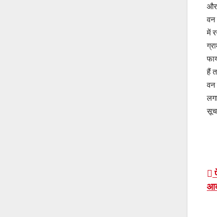
और 
वन 
में
ग्र
फाय
हैं
वन 
लगा
सूच
P
प
आद
n