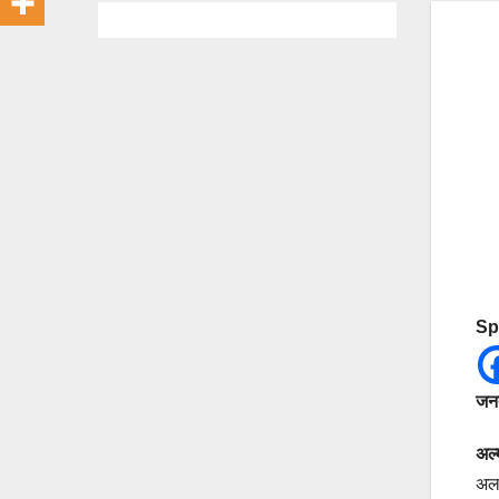
Sp
जनत
अल्
अलर